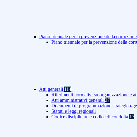
Piano triennale per la prevenzione della corruzione
Piano triennale per la prevenzione della co
Atti generali
114
Riferimenti normativi su organizzazione e at
Atti amministrativi generali
27
Documenti di programmazione strategico-ge
Statuti e leggi regionali
Codice disciplinare e codice di condotta
17