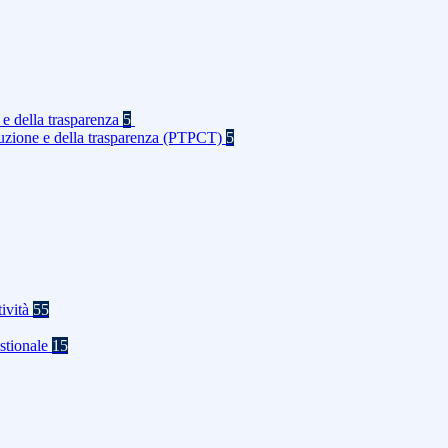
 e della trasparenza
5
rruzione e della trasparenza (PTPCT)
5
tività
55
stionale
15