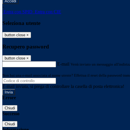
-
Entra con SPID
Entra con CIE
Seleziona utente
button close
×
Recupero password
button close
×
E-mail
Verrà inviato un messaggio all'indirizz
Non hai una e-mail associata al nome utente? Effettua il reset della password tram
E-mail inviata, si prega di controllare la casella di posta elettronica!
Errore
Chiudi
Successo
Chiudi
Informazione