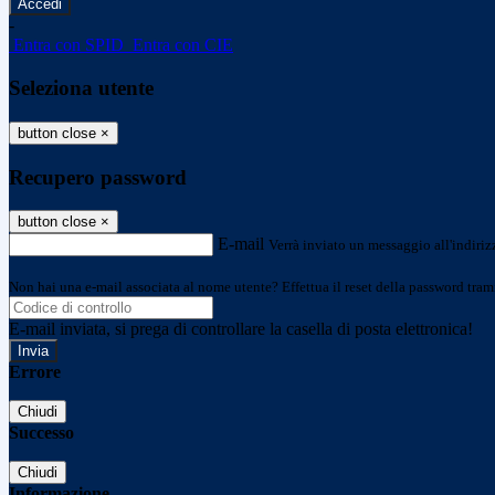
-
Entra con SPID
Entra con CIE
Seleziona utente
button close
×
Recupero password
button close
×
E-mail
Verrà inviato un messaggio all'indirizz
Non hai una e-mail associata al nome utente? Effettua il reset della password tram
E-mail inviata, si prega di controllare la casella di posta elettronica!
Errore
Chiudi
Successo
Chiudi
Informazione