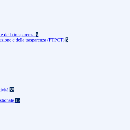
 e della trasparenza
5
rruzione e della trasparenza (PTPCT)
5
tività
55
stionale
15