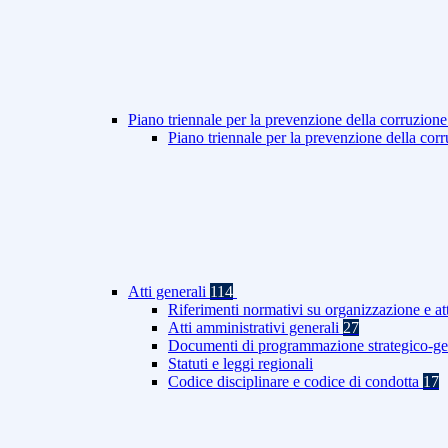
Piano triennale per la prevenzione della corruzione
Piano triennale per la prevenzione della co
Atti generali
114
Riferimenti normativi su organizzazione e at
Atti amministrativi generali
27
Documenti di programmazione strategico-ge
Statuti e leggi regionali
Codice disciplinare e codice di condotta
17