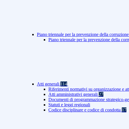
Piano triennale per la prevenzione della corruzione
Piano triennale per la prevenzione della co
Atti generali
114
Riferimenti normativi su organizzazione e at
Atti amministrativi generali
27
Documenti di programmazione strategico-ge
Statuti e leggi regionali
Codice disciplinare e codice di condotta
17