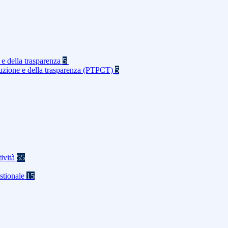
 e della trasparenza
5
rruzione e della trasparenza (PTPCT)
5
tività
55
stionale
15