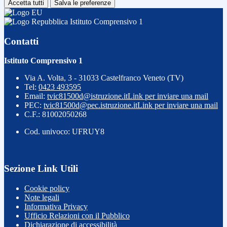
Accetta tutti
Salva le preferenze
Istituto Comprensivo 1
Contatti
Istituto Comprensivo 1
Via A. Volta, 3 - 31033 Castelfranco Veneto (TV)
Tel:
0423 493595
Email:
tvic81500d@istruzione.it
Link per inviare una mail
PEC:
tvic81500d@pec.istruzione.it
Link per inviare una mail
C.F.: 81002050268
Cod. univoco: UFRUY8
Sezione Link Utili
Cookie policy
Note legali
Informativa Privacy
Ufficio Relazioni con il Pubblico
Dichiarazione di accessibilità