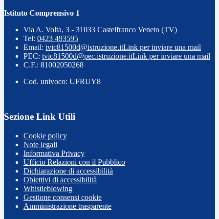
Istituto Comprensivo 1
Via A. Volta, 3 - 31033 Castelfranco Veneto (TV)
Tel:
0423 493595
Email:
tvic81500d@istruzione.it
Link per inviare una mail
PEC:
tvic81500d@pec.istruzione.it
Link per inviare una mail
C.F.: 81002050268
Cod. univoco: UFRUY8
Sezione Link Utili
Cookie policy
Note legali
Informativa Privacy
Ufficio Relazioni con il Pubblico
Dichiarazione di accessibilità
Obiettivi di accessibilità
Whistleblowing
Gestione consensi cookie
Amministrazione trasparente