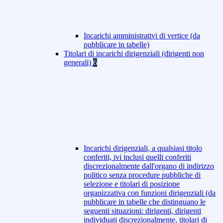
Incarichi amministrativi di vertice (da
pubblicare in tabelle)
Titolari di incarichi dirigenziali (dirigenti non
generali)
6
Incarichi dirigenziali, a qualsiasi titolo
conferiti, ivi inclusi quelli conferiti
discrezionalmente dall'organo di indirizzo
politico senza procedure pubbliche di
selezione e titolari di posizione
organizzativa con funzioni dirigenziali (da
pubblicare in tabelle che distinguano le
seguenti situazioni: dirigenti, dirigenti
individuati discrezionalmente, titolari di