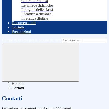
Offerta formativa
Le schede didattiche
I progetti delle classi
Didattica a distanza
In-pratica digitale
Documenti utili
Contatti
Prenotazioni
Campo di ricerca per le pagine del sito
Home
>
Contatti
Contatti
i campi contrassegnati con * sono obbligatori