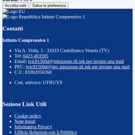
Accetta tutti
Salva le preferenze
Istituto Comprensivo 1
Contatti
Istituto Comprensivo 1
Via A. Volta, 3 - 31033 Castelfranco Veneto (TV)
Tel:
0423 493595
Email:
tvic81500d@istruzione.it
Link per inviare una mail
PEC:
tvic81500d@pec.istruzione.it
Link per inviare una mail
C.F.: 81002050268
Cod. univoco: UFRUY8
Sezione Link Utili
Cookie policy
Note legali
Informativa Privacy
Ufficio Relazioni con il Pubblico