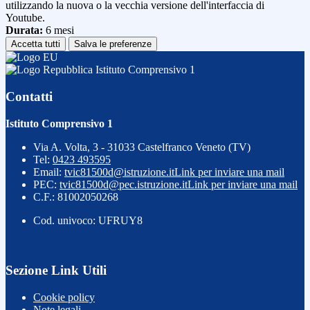
utilizzando la nuova o la vecchia versione dell'interfaccia di
Youtube.
Durata:
6 mesi
Accetta tutti
Salva le preferenze
Istituto Comprensivo 1
Contatti
Istituto Comprensivo 1
Via A. Volta, 3 - 31033 Castelfranco Veneto (TV)
Tel:
0423 493595
Email:
tvic81500d@istruzione.it
Link per inviare una mail
PEC:
tvic81500d@pec.istruzione.it
Link per inviare una mail
C.F.: 81002050268
Cod. univoco: UFRUY8
Sezione Link Utili
Cookie policy
Note legali