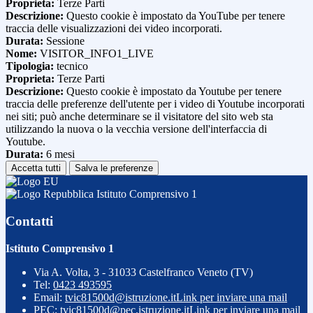
Proprieta:
Terze Parti
Descrizione:
Questo cookie è impostato da YouTube per tenere
traccia delle visualizzazioni dei video incorporati.
Durata:
Sessione
Nome:
VISITOR_INFO1_LIVE
Tipologia:
tecnico
Proprieta:
Terze Parti
Descrizione:
Questo cookie è impostato da Youtube per tenere
traccia delle preferenze dell'utente per i video di Youtube incorporati
nei siti; può anche determinare se il visitatore del sito web sta
utilizzando la nuova o la vecchia versione dell'interfaccia di
Youtube.
Durata:
6 mesi
Accetta tutti
Salva le preferenze
Istituto Comprensivo 1
Contatti
Istituto Comprensivo 1
Via A. Volta, 3 - 31033 Castelfranco Veneto (TV)
Tel:
0423 493595
Email:
tvic81500d@istruzione.it
Link per inviare una mail
PEC:
tvic81500d@pec.istruzione.it
Link per inviare una mail