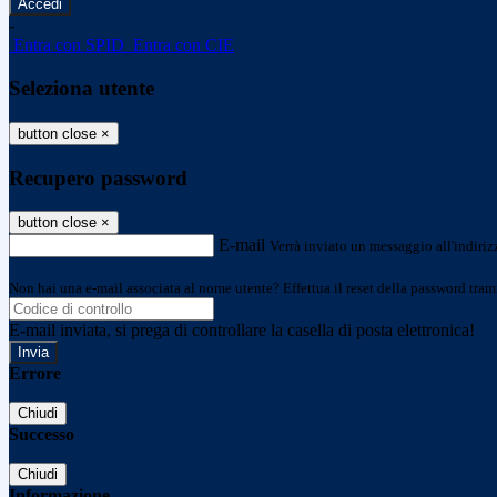
-
Entra con SPID
Entra con CIE
Seleziona utente
button close
×
Recupero password
button close
×
E-mail
Verrà inviato un messaggio all'indirizz
Non hai una e-mail associata al nome utente? Effettua il reset della password tram
E-mail inviata, si prega di controllare la casella di posta elettronica!
Errore
Chiudi
Successo
Chiudi
Informazione