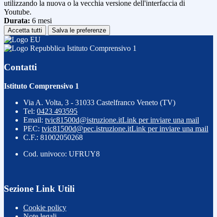
utilizzando la nuova o la vecchia versione dell'interfaccia di
Youtube.
Durata:
6 mesi
Accetta tutti
Salva le preferenze
Istituto Comprensivo 1
Contatti
Istituto Comprensivo 1
Via A. Volta, 3 - 31033 Castelfranco Veneto (TV)
Tel:
0423 493595
Email:
tvic81500d@istruzione.it
Link per inviare una mail
PEC:
tvic81500d@pec.istruzione.it
Link per inviare una mail
C.F.: 81002050268
Cod. univoco: UFRUY8
Sezione Link Utili
Cookie policy
Note legali