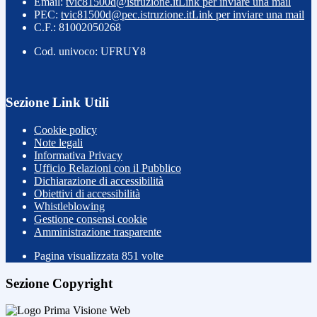
Email:
tvic81500d@istruzione.it
Link per inviare una mail
PEC:
tvic81500d@pec.istruzione.it
Link per inviare una mail
C.F.: 81002050268
Cod. univoco: UFRUY8
Sezione Link Utili
Cookie policy
Note legali
Informativa Privacy
Ufficio Relazioni con il Pubblico
Dichiarazione di accessibilità
Obiettivi di accessibilità
Whistleblowing
Gestione consensi cookie
Amministrazione trasparente
Pagina visualizzata
851
volte
Sezione Copyright