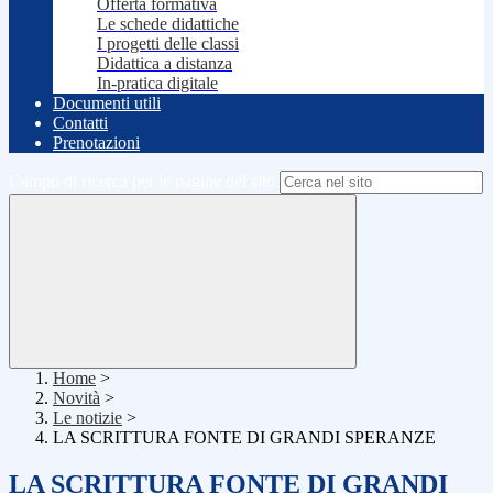
Offerta formativa
Le schede didattiche
I progetti delle classi
Didattica a distanza
In-pratica digitale
Documenti utili
Contatti
Prenotazioni
Campo di ricerca per le pagine del sito
Home
>
Novità
>
Le notizie
>
LA SCRITTURA FONTE DI GRANDI SPERANZE
LA SCRITTURA FONTE DI GRANDI