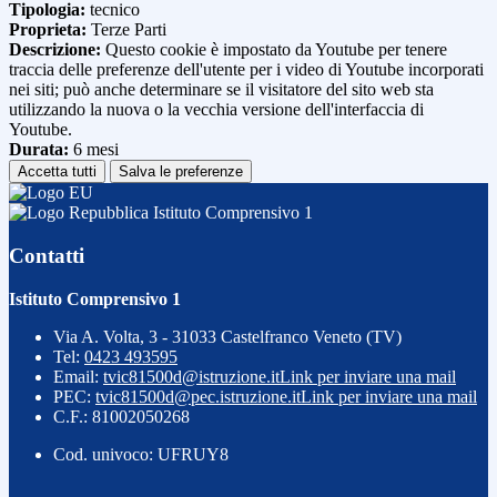
Tipologia:
tecnico
Proprieta:
Terze Parti
Descrizione:
Questo cookie è impostato da Youtube per tenere
traccia delle preferenze dell'utente per i video di Youtube incorporati
nei siti; può anche determinare se il visitatore del sito web sta
utilizzando la nuova o la vecchia versione dell'interfaccia di
Youtube.
Durata:
6 mesi
Accetta tutti
Salva le preferenze
Istituto Comprensivo 1
Contatti
Istituto Comprensivo 1
Via A. Volta, 3 - 31033 Castelfranco Veneto (TV)
Tel:
0423 493595
Email:
tvic81500d@istruzione.it
Link per inviare una mail
PEC:
tvic81500d@pec.istruzione.it
Link per inviare una mail
C.F.: 81002050268
Cod. univoco: UFRUY8