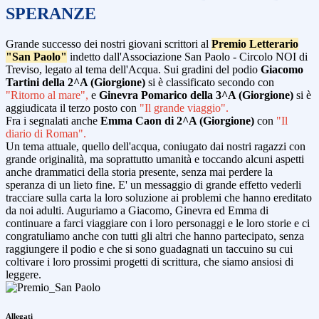
SPERANZE
Grande successo dei nostri giovani scrittori al
Premio Letterario
"San Paolo"
indetto dall'Associazione San Paolo - Circolo NOI di
Treviso, legato al tema dell'Acqua. Sui gradini del podio
Giacomo
Tartini della 2^A (Giorgione)
si è classificato secondo con
"Ritorno al mare",
e
Ginevra Pomarico della 3^A (Giorgione)
si è
aggiudicata il terzo posto con
"Il grande viaggio".
Fra i segnalati anche
Emma Caon di 2^A (Giorgione)
con
"Il
diario di Roman".
Un tema attuale, quello dell'acqua, coniugato dai nostri ragazzi con
grande originalità, ma soprattutto umanità e toccando alcuni aspetti
anche drammatici della storia presente, senza mai perdere la
speranza di un lieto fine. E' un messaggio di grande effetto vederli
tracciare sulla carta la loro soluzione ai problemi che hanno ereditato
da noi adulti. Auguriamo a Giacomo, Ginevra ed Emma di
continuare a farci viaggiare con i loro personaggi e le loro storie e ci
congratuliamo anche con tutti gli altri che hanno partecipato, senza
raggiungere il podio e che si sono guadagnati un taccuino su cui
coltivare i loro prossimi progetti di scrittura, che siamo ansiosi di
leggere.
Allegati