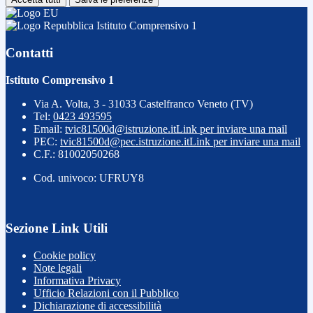
Istituto Comprensivo 1
Contatti
Istituto Comprensivo 1
Via A. Volta, 3 - 31033 Castelfranco Veneto (TV)
Tel:
0423 493595
Email:
tvic81500d@istruzione.it
Link per inviare una mail
PEC:
tvic81500d@pec.istruzione.it
Link per inviare una mail
C.F.: 81002050268
Cod. univoco: UFRUY8
Sezione Link Utili
Cookie policy
Note legali
Informativa Privacy
Ufficio Relazioni con il Pubblico
Dichiarazione di accessibilità