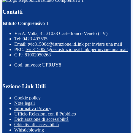
Istituto Comprensivo 1
Contatti
Istituto Comprensivo 1
Via A. Volta, 3 - 31033 Castelfranco Veneto (TV)
Tel:
0423 493595
Email:
tvic81500d@istruzione.it
Link per inviare una mail
PEC:
tvic81500d@pec.istruzione.it
Link per inviare una mail
C.F.: 81002050268
Cod. univoco: UFRUY8
Sezione Link Utili
Cookie policy
Note legali
Informativa Privacy
Ufficio Relazioni con il Pubblico
Dichiarazione di accessibilità
Obiettivi di accessibilità
Whistleblowing