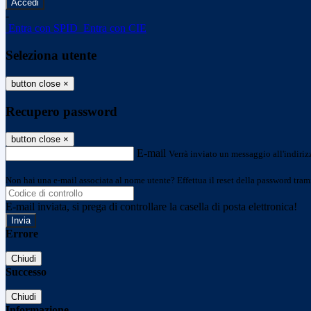
-
Entra con SPID
Entra con CIE
Seleziona utente
button close
×
Recupero password
button close
×
E-mail
Verrà inviato un messaggio all'indirizz
Non hai una e-mail associata al nome utente? Effettua il reset della password tram
E-mail inviata, si prega di controllare la casella di posta elettronica!
Errore
Chiudi
Successo
Chiudi
Informazione