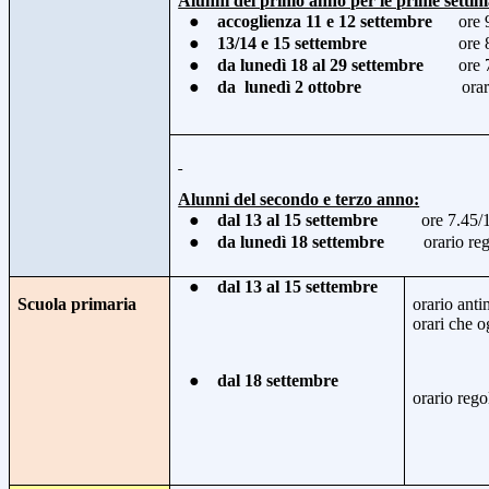
Alunni del primo anno per le prime setti
●
accoglienza
11 e 12 settembre
ore 
●
13/14 e 15 settembre
ore 
●
da lunedì 18 al 29 settembre
ore 7.4
●
da
lunedì 2 ottobre
orar
Alunni del secondo e terzo anno:
●
dal 13 al 15 settembre
ore 7.45/
●
da lunedì 18 settembre
orario re
●
dal 13 al 15 settembre
Scuola primaria
orario ant
orari che o
●
dal 18 settembre
orario reg