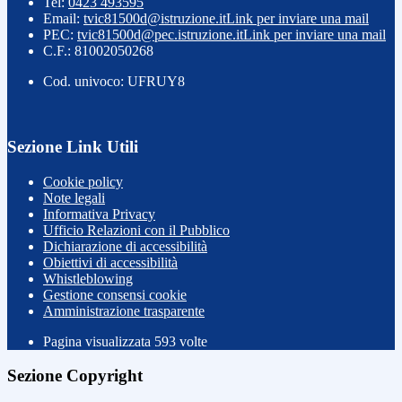
Tel:
0423 493595
Email:
tvic81500d@istruzione.it
Link per inviare una mail
PEC:
tvic81500d@pec.istruzione.it
Link per inviare una mail
C.F.: 81002050268
Cod. univoco: UFRUY8
Sezione Link Utili
Cookie policy
Note legali
Informativa Privacy
Ufficio Relazioni con il Pubblico
Dichiarazione di accessibilità
Obiettivi di accessibilità
Whistleblowing
Gestione consensi cookie
Amministrazione trasparente
Pagina visualizzata
593
volte
Sezione Copyright