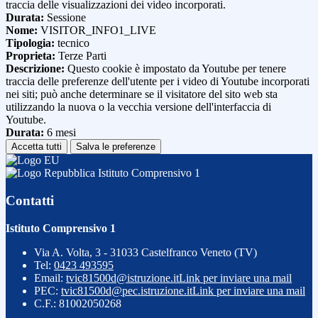
traccia delle visualizzazioni dei video incorporati.
Durata:
Sessione
Nome:
VISITOR_INFO1_LIVE
Tipologia:
tecnico
Proprieta:
Terze Parti
Descrizione:
Questo cookie è impostato da Youtube per tenere
traccia delle preferenze dell'utente per i video di Youtube incorporati
nei siti; può anche determinare se il visitatore del sito web sta
utilizzando la nuova o la vecchia versione dell'interfaccia di
Youtube.
Durata:
6 mesi
Accetta tutti
Salva le preferenze
Istituto Comprensivo 1
Contatti
Istituto Comprensivo 1
Via A. Volta, 3 - 31033 Castelfranco Veneto (TV)
Tel:
0423 493595
Email:
tvic81500d@istruzione.it
Link per inviare una mail
PEC:
tvic81500d@pec.istruzione.it
Link per inviare una mail
C.F.: 81002050268