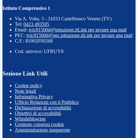
Istituto Comprensivo 1
Via A. Volta, 3 - 31033 Castelfranco Veneto (TV)
Tel:
0423 493595
Email:
tvic81500d@istruzione.it
Link per inviare una mail
PEC:
tvic81500d@pec.istruzione.it
Link per inviare una mail
C.F.: 81002050268
Cod. univoco: UFRUY8
Sezione Link Utili
Cookie policy
Note legali
Informativa Privacy
Ufficio Relazioni con il Pubblico
Dichiarazione di accessibilità
Obiettivi di accessibilità
Whistleblowing
Gestione consensi cookie
Amministrazione trasparente