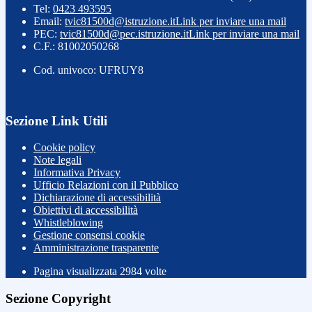
Tel:
0423 493595
Email:
tvic81500d@istruzione.it
Link per inviare una mail
PEC:
tvic81500d@pec.istruzione.it
Link per inviare una mail
C.F.: 81002050268
Cod. univoco: UFRUY8
Sezione Link Utili
Cookie policy
Note legali
Informativa Privacy
Ufficio Relazioni con il Pubblico
Dichiarazione di accessibilità
Obiettivi di accessibilità
Whistleblowing
Gestione consensi cookie
Amministrazione trasparente
Pagina visualizzata
2984
volte
Sezione Copyright