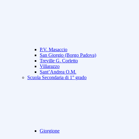
P.V. Masaccio
San Giorgio (Borgo Padova)
Treville G. Corletto
Villarazzo
Sant’Andrea O.M.
Scuola Secondaria di 1° grado
Giorgione