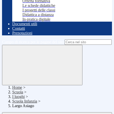
Offerta formativa
Le schede didattiche
I progetti delle classi
Didattica a distanza
In-pratica digitale
Documenti utili
Contatti
Prenotazioni
Campo di ricerca per le pagine del sito
Home
>
Scuola
>
I luoghi
>
Scuola Infanzia
>
Largo Asiago