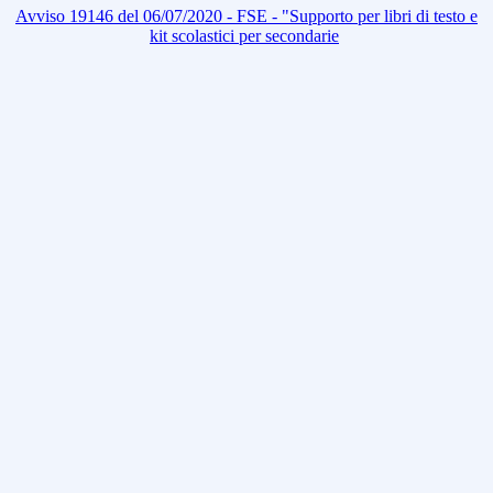
Avviso 19146 del 06/07/2020 - FSE - "Supporto per libri di testo e
kit scolastici per secondarie