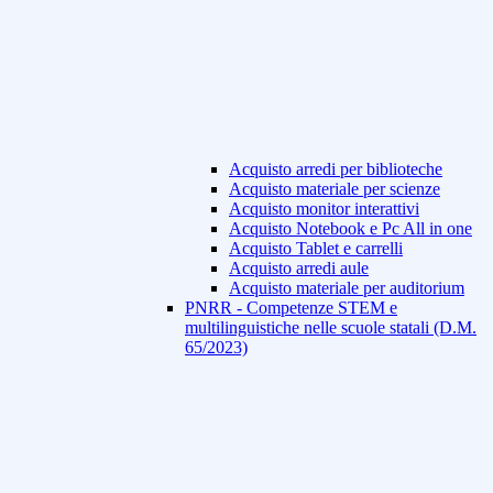
Acquisto arredi per biblioteche
Acquisto materiale per scienze
Acquisto monitor interattivi
Acquisto Notebook e Pc All in one
Acquisto Tablet e carrelli
Acquisto arredi aule
Acquisto materiale per auditorium
PNRR - Competenze STEM e
multilinguistiche nelle scuole statali (D.M.
65/2023)