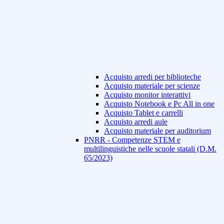
Acquisto arredi per biblioteche
Acquisto materiale per scienze
Acquisto monitor interattivi
Acquisto Notebook e Pc All in one
Acquisto Tablet e carrelli
Acquisto arredi aule
Acquisto materiale per auditorium
PNRR - Competenze STEM e
multilinguistiche nelle scuole statali (D.M.
65/2023)