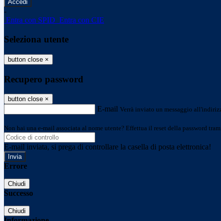
-
Entra con SPID
Entra con CIE
Seleziona utente
button close
×
Recupero password
button close
×
E-mail
Verrà inviato un messaggio all'indirizz
Non hai una e-mail associata al nome utente? Effettua il reset della password tram
E-mail inviata, si prega di controllare la casella di posta elettronica!
Errore
Chiudi
Successo
Chiudi
Informazione