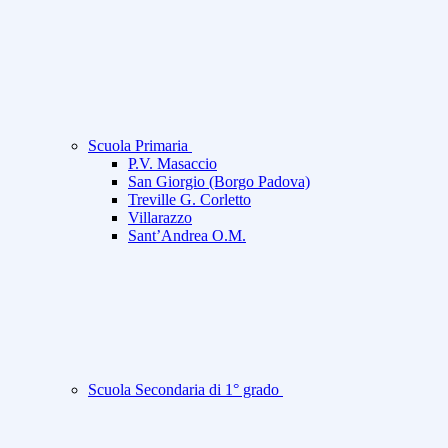
Scuola Primaria
P.V. Masaccio
San Giorgio (Borgo Padova)
Treville G. Corletto
Villarazzo
Sant’Andrea O.M.
Scuola Secondaria di 1° grado