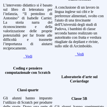
L’intervento didattico si è basato
A conclusione di un lavoro in
sul libro di letteratura per
lingua inglese sui cibi e le
l’infanzia, “Il pentolino di
preferenze alimentari, svolto con
Antonino” di Isabelle Carrier.
l'aiuto di una tirocinante
La storia narra del
dell'Università degli studi di
riconoscimento e della
Padova, i bambini di classe
valorizzazione delle proprie
seconda hanno realizzato un
potenzialità per far fronte alle
autoritratto con frutta e verdura
difficoltà e trasmette
ritagliate da depliant e riviste,
l’importanza di aiutarsi
sullo stile di Arcimboldo.
reciprocamente.
Vedi
Vedi
Coding e pensiero
computazionale con Scratch
Laboratorio d’arte sul
Caviardage
Classi quarte
Gli alunni hanno imparato
Classe 5B
l’utilizzo di Scratch per produrre
delle storie. Dopo una serie di
Gli alunni hanno sperimentato