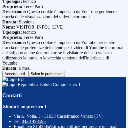
Tipologia:
tecnico
Proprieta:
Terze Parti
Descrizione:
Questo cookie è impostato da YouTube per tenere
traccia delle visualizzazioni dei video incorporati.
Durata:
Sessione
Nome:
VISITOR_INFO1_LIVE
Tipologia:
tecnico
Proprieta:
Terze Parti
Descrizione:
Questo cookie è impostato da Youtube per tenere
traccia delle preferenze dell'utente per i video di Youtube incorporati
nei siti; può anche determinare se il visitatore del sito web sta
utilizzando la nuova o la vecchia versione dell'interfaccia di
Youtube.
Durata:
6 mesi
Accetta tutti
Salva le preferenze
Istituto Comprensivo 1
Contatti
Istituto Comprensivo 1
Via A. Volta, 3 - 31033 Castelfranco Veneto (TV)
Tel:
0423 493595
Email:
tvic81500d@istruzione.it
Link per inviare una mail