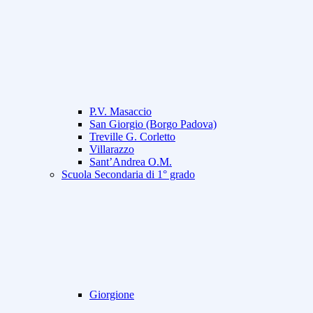
P.V. Masaccio
San Giorgio (Borgo Padova)
Treville G. Corletto
Villarazzo
Sant’Andrea O.M.
Scuola Secondaria di 1° grado
Giorgione