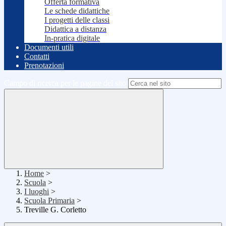
Offerta formativa
Le schede didattiche
I progetti delle classi
Didattica a distanza
In-pratica digitale
Documenti utili
Contatti
Prenotazioni
Campo di ricerca per le pagine del sito
Home
>
Scuola
>
I luoghi
>
Scuola Primaria
>
Treville G. Corletto