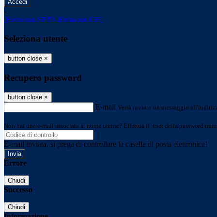
-
Entra con SPID
Entra con CIE
Seleziona utente
button close
×
Recupero password
button close
×
E-mail
Verrà inviato un messaggio all'indirizz
Non hai una e-mail associata al nome utente? Effettua il reset della password tram
E-mail inviata, si prega di controllare la casella di posta elettronica!
Errore
Chiudi
Successo
Chiudi
Informazione