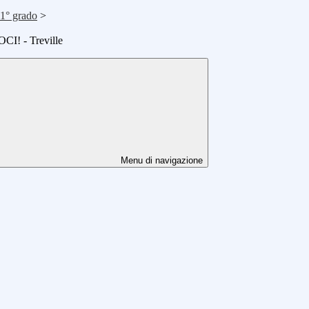
 1° grado
>
I! - Treville
Menu di navigazione