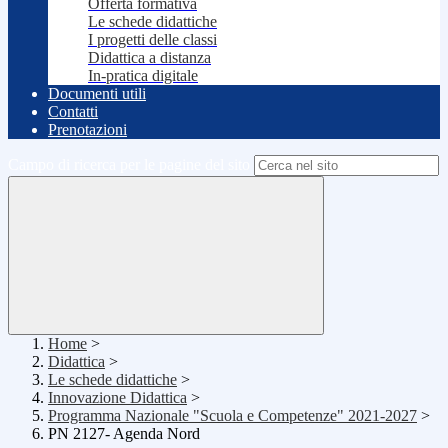
Offerta formativa
Le schede didattiche
I progetti delle classi
Didattica a distanza
In-pratica digitale
Documenti utili
Contatti
Prenotazioni
Campo di ricerca per le pagine del sito
Home
>
Didattica
>
Le schede didattiche
>
Innovazione Didattica
>
Programma Nazionale "Scuola e Competenze" 2021-2027
>
PN 2127- Agenda Nord