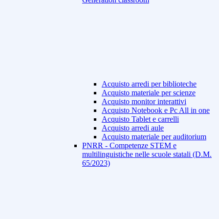
Acquisto arredi per biblioteche
Acquisto materiale per scienze
Acquisto monitor interattivi
Acquisto Notebook e Pc All in one
Acquisto Tablet e carrelli
Acquisto arredi aule
Acquisto materiale per auditorium
PNRR - Competenze STEM e
multilinguistiche nelle scuole statali (D.M.
65/2023)