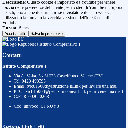
Descrizione:
Questo cookie è impostato da Youtube per tenere
traccia delle preferenze dell'utente per i video di Youtube incorporati
nei siti; può anche determinare se il visitatore del sito web sta
utilizzando la nuova o la vecchia versione dell'interfaccia di
Youtube.
Durata:
6 mesi
Accetta tutti
Salva le preferenze
Istituto Comprensivo 1
Contatti
Istituto Comprensivo 1
Via A. Volta, 3 - 31033 Castelfranco Veneto (TV)
Tel:
0423 493595
Email:
tvic81500d@istruzione.it
Link per inviare una mail
PEC:
tvic81500d@pec.istruzione.it
Link per inviare una mail
C.F.: 81002050268
Cod. univoco: UFRUY8
Sezione Link Utili