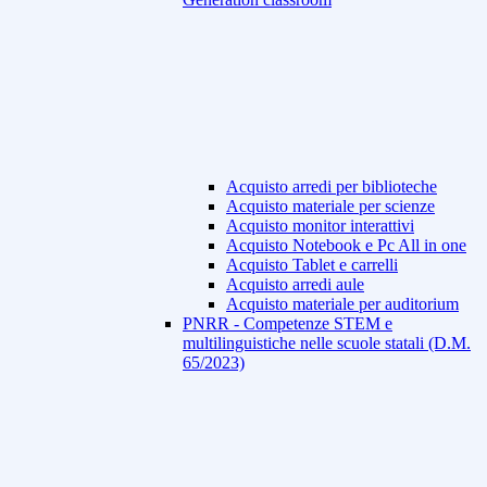
Acquisto arredi per biblioteche
Acquisto materiale per scienze
Acquisto monitor interattivi
Acquisto Notebook e Pc All in one
Acquisto Tablet e carrelli
Acquisto arredi aule
Acquisto materiale per auditorium
PNRR - Competenze STEM e
multilinguistiche nelle scuole statali (D.M.
65/2023)