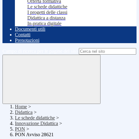
Offerta formativa
Le schede didattiche
I progetti delle classi
Didattica a distanza
In-pratica digitale
Documenti utili
Contatti
Prenotazioni
Campo di ricerca per le pagine del sito
Home
>
Didattica
>
Le schede didattiche
>
Innovazione Didattica
>
PON
>
PON Avviso 28621