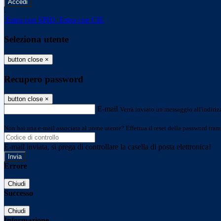
-
Entra con SPID
Entra con CIE
Seleziona utente
button close
×
Recupero password
button close
×
E-mail
Verrà inviato un messaggio all'indirizz
Non hai una e-mail associata al nome utente? Effettua il reset della password tram
E-mail inviata, si prega di controllare la casella di posta elettronica!
Errore
Chiudi
Successo
Chiudi
Informazione