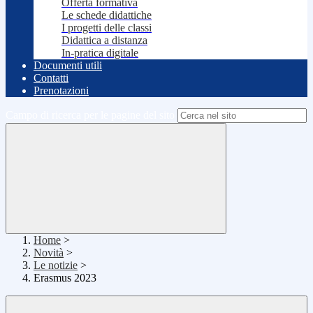
Offerta formativa
Le schede didattiche
I progetti delle classi
Didattica a distanza
In-pratica digitale
Documenti utili
Contatti
Prenotazioni
Campo di ricerca per le pagine del sito
Home
>
Novità
>
Le notizie
>
Erasmus 2023