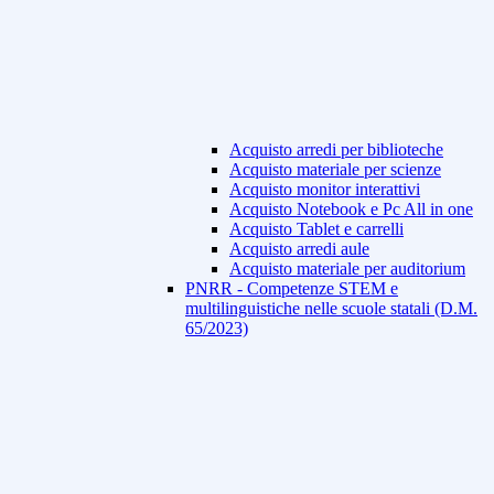
Acquisto arredi per biblioteche
Acquisto materiale per scienze
Acquisto monitor interattivi
Acquisto Notebook e Pc All in one
Acquisto Tablet e carrelli
Acquisto arredi aule
Acquisto materiale per auditorium
PNRR - Competenze STEM e
multilinguistiche nelle scuole statali (D.M.
65/2023)