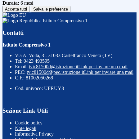
Durata:
6 mesi
Accetta tutti
Salva le preferenze
Istituto Comprensivo 1
Contatti
Istituto Comprensivo 1
Via A. Volta, 3 - 31033 Castelfranco Veneto (TV)
Tel:
0423 493595
Email:
tvic81500d@istruzione.it
Link per inviare una mail
PEC:
tvic81500d@pec.istruzione.it
Link per inviare una mail
C.F.: 81002050268
Cod. univoco: UFRUY8
Sezione Link Utili
Cookie policy
Note legali
Informativa Privacy