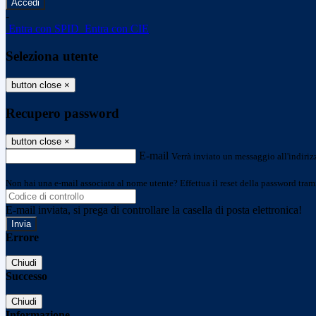
-
Entra con SPID
Entra con CIE
Seleziona utente
button close
×
Recupero password
button close
×
E-mail
Verrà inviato un messaggio all'indirizz
Non hai una e-mail associata al nome utente? Effettua il reset della password tram
E-mail inviata, si prega di controllare la casella di posta elettronica!
Errore
Chiudi
Successo
Chiudi
Informazione